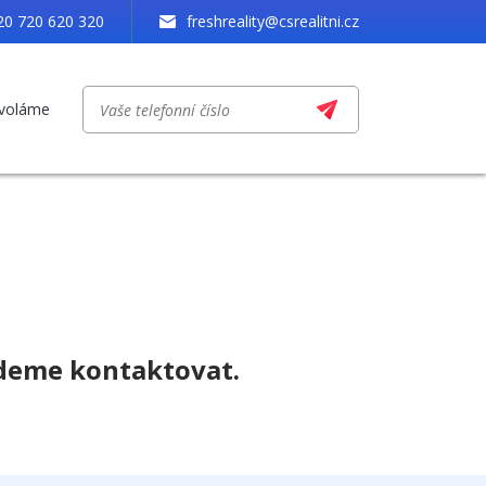
20 720 620 320
freshreality@csrealitni.cz
avoláme
udeme kontaktovat.