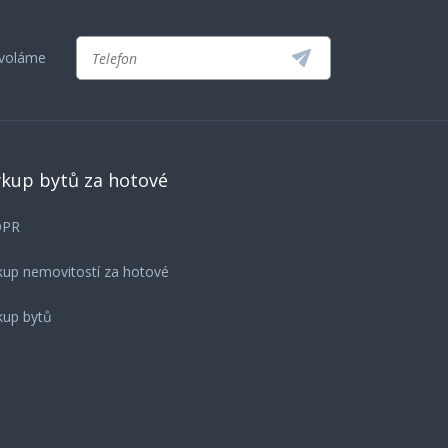
avoláme
kup bytů za hotové
DPR
kup nemovitostí za hotové
kup bytů