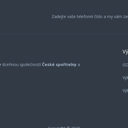
Zadejte vaše telefonní číslo a my vám z
Vý
ny
dceřinou společností
České spořitelny
a
G
Vý
Vý